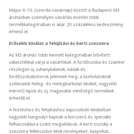
Május 6-10. (szerda-vasárnap) között a Budapest M3
áruházban személyes vásárlás esetén több
termékkategóriában is akár 20 százalékos kedvezmény
érhető el.
Erősebb kínálat a felújítási és kerti szezonra
Az M3 áruház több kiemelt kategóriában bővített
választékkal várja a vásárlókat. A fürdőszoba és szaniter
részlegen új zuhanykabinok, kádak és
fürdőszobabútorok jelennek meg, a burkolatoknál
szélesebb hideg- és melegburkolat-kínálat, nagyobb
méretű lapok és új, magasabb minőségű termékek
érhetők el.
A festéshez és felújításhoz kapcsolódó kínálatban
nagyobb hangsúlyt kapnak a korszerű és speciális
felhasználásra szánt megoldások. A kerti osztály a
szezonra felkészülve kínál növényeket, kaspókat,