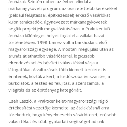
áruházak. Szintén ebben az évben elindul a
márkanagyköveti program: az összetettebb kérésekkel
(például felújítással, építkezéssel) érkező vásárlókat
külön tanácsadók, úgynevezett márkanagykövetek
segítik projektjeik megvalósításában. A Praktiker M3
áruháza különleges helyet foglal el a vállalat hazai
történetében: 1998-ban ez volt a barkácslánc első
magyarországi egysége. A mostani megújulás után az
áruház átláthatóbb vásárlótérrel, logikusabb
elrendezéssel és bővített választékkal várja a
látogatókat. A változások több kiemelt területet is
érintenek, köztük a kert, a fürdőszoba és szaniter, a
burkolatok, a festés és felújítás, a szerszámok, a
világítás és az építőanyag kategóriáit.
Cseh László, a Praktiker kelet-magyarországi régió
értékesítési vezetője kiemelte: az átalakításnál arra
törekedtek, hogy kényelmesebb vásárlóteret, erősebb
választékot és több gyakorlati segítséget adjunk