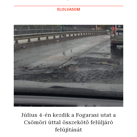
ELOLVASOM
Július 4-én kezdik a Fogarasi utat a
Csömöri úttal összekötő felüljáró
felújítását