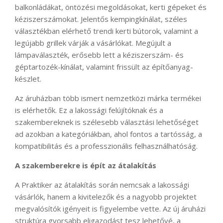
balkonládákat, öntözési megoldásokat, kerti gépeket és
kéziszerszámokat. Jelentős kempingkínálat, széles
választékban elérhető trendi kerti bútorok, valamint a
legújabb grillek várják a vásárlókat. Megújult a
lámpaválaszték, erősebb lett a kéziszerszám- és
géptartozék-kínálat, valamint frissült az építőanyag-
készlet.
Az áruházban több ismert nemzetközi márka termékei
is elérhetők. Ez a lakossági felújítóknak és a
szakembereknek is szélesebb választási lehetőséget
ad azokban a kategóriákban, ahol fontos a tartósság, a
kompatibilitás és a professzionális felhasználhatóság.
A szakemberekre is épít az átalakítás
A Praktiker az átalakítás során nemcsak a lakossági
vásárlók, hanem a kivitelezők és a nagyobb projektet
megvalósítók igényeit is figyelembe vette. Az új áruházi
struktúra gyorsabb eligazodást tesz lehetővé, a