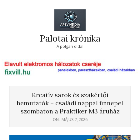
Skip
to
content
Palotai krónika
A polgári oldal
Primary
Navigation
Kreatív sarok és szakértői
Menu
bemutatók – családi nappal ünnepel
szombaton a Praktiker M3 áruház
ON:
MÁJUS 7, 2026