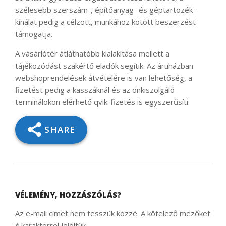
szélesebb szerszám-, építőanyag- és géptartozék-
kínálat pedig a célzott, munkához kötött beszerzést
támogatja.
A vásárlótér átláthatóbb kialakítása mellett a
tájékozódást szakértő eladók segítik. Az áruházban
webshoprendelések átvételére is van lehetőség, a
fizetést pedig a kasszáknál és az önkiszolgáló
terminálokon elérhető qvik-fizetés is egyszerűsíti.
SHARE
2026-
05-
07
VÉLEMÉNY, HOZZÁSZÓLÁS?
Az e-mail címet nem tesszük közzé.
A kötelező mezőket
*
karakterrel jelöltük