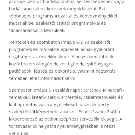
azoknak, akik otthonfelújításhoz, kertészkedéshez vagy
barkácsmunkához keresnek megoldásokat. Ezt
többnapos programsorozattal és kedvezményekkel
mutatják be: szakértői családi programokkal és
tanácsadással is készülnek.
Pénteken és szombaton (május 8-9.) a szakértői
programok és márkakitelepülések adnak gyakorlati
segítséget az érdeklődőknek. A helyszínen többek
között szerszámgépek, kerti gépek, építőanyagok,
padlólapok, festés és dekoráció, valamint háztartás
témában lehet információt kérni.
Szombaton (május 9.) családi napot tartanak: Minecraft-
tematikájú kreatív sarok, arcfestés, csillámtetoválás és
lufihajtogatás várja a gyerekeket, a szülők pedig
szakértőktől kérhetnek tanácsot. Fehér-Szarka Zsófia
lakberendező az otthonszépítést tervezőknek segít. A
törzsvásárlók helyszíni nyereményjátékban is részt
vehetnek.