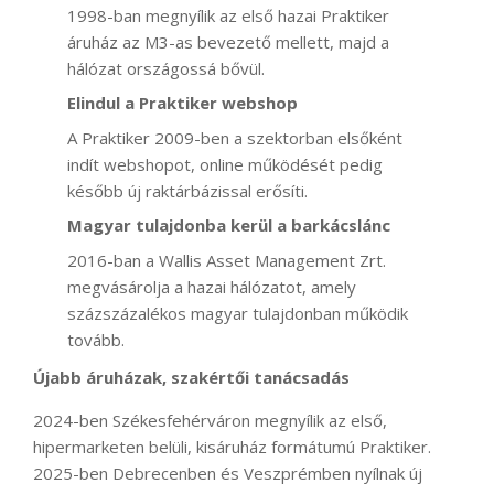
1998-ban megnyílik az első hazai Praktiker
áruház az M3-as bevezető mellett, majd a
hálózat országossá bővül.
Elindul a Praktiker webshop
A Praktiker 2009-ben a szektorban elsőként
indít webshopot, online működését pedig
később új raktárbázissal erősíti.
Magyar tulajdonba kerül a barkácslánc
2016-ban a Wallis Asset Management Zrt.
megvásárolja a hazai hálózatot, amely
százszázalékos magyar tulajdonban működik
tovább.
Újabb áruházak, szakértői tanácsadás
2024-ben Székesfehérváron megnyílik az első,
hipermarketen belüli, kisáruház formátumú Praktiker.
2025-ben Debrecenben és Veszprémben nyílnak új